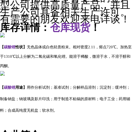
型公司提供高质量产品，并且
生产公司具备相关生产许可。
有需要的朋友欢迎来电详谈！
库存详情：
仓库现货
！
【
碳酸锂
性状
】
无色晶体或白色轻质粉末。相对密度2.11，熔点720℃。加热至
于1310℃以上分解为二氧化碳和氧化锂。能溶于稀酸，微溶于水，不溶于醇和
丙酮。
【
碳酸锂
用途
】
用作分析试剂；基准试剂；分解样品溶剂；沉淀剂；缓冲剂；
制备钠盐；钠玻璃及影片印洗；用于制造不粘锅的原材料；电子工业；药用辅
料；合成高纯度无机盐；软水剂。